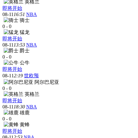
英格兰
即将开始
08-11
16:51
NBA
骑士
0
-
0
猛龙
即将开始
08-11
13:53
NBA
爵士
0
-
0
公牛
即将开始
08-11
2:19
世欧预
阿尔巴尼亚
0
-
0
英格兰
即将开始
08-11
18:30
NBA
雄鹿
0
-
0
黄蜂
即将开始
08-11
2:53
NBA