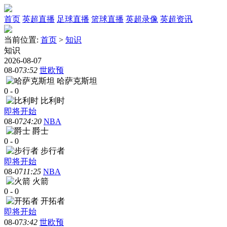
首页
英超直播
足球直播
篮球直播
英超录像
英超资讯
当前位置:
首页
>
知识
知识
2026-08-07
08-07
3:52
世欧预
哈萨克斯坦
0
-
0
比利时
即将开始
08-07
24:20
NBA
爵士
0
-
0
步行者
即将开始
08-07
11:25
NBA
火箭
0
-
0
开拓者
即将开始
08-07
3:42
世欧预