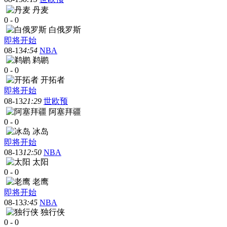
丹麦
0
-
0
白俄罗斯
即将开始
08-13
4:54
NBA
鹈鹕
0
-
0
开拓者
即将开始
08-13
21:29
世欧预
阿塞拜疆
0
-
0
冰岛
即将开始
08-13
12:50
NBA
太阳
0
-
0
老鹰
即将开始
08-13
3:45
NBA
独行侠
0
-
0