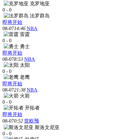
克罗地亚
0
-
0
法罗群岛
即将开始
08-07
14:46
NBA
雷霆
0
-
0
勇士
即将开始
08-07
8:53
NBA
太阳
0
-
0
老鹰
即将开始
08-07
21:38
NBA
火箭
0
-
0
开拓者
即将开始
08-07
0:52
世欧预
斯洛文尼亚
0
-
0