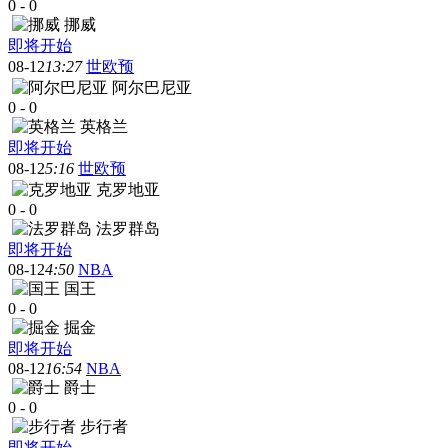
0
-
0
挪威
即将开始
08-12
13:27
世欧预
阿尔巴尼亚
0
-
0
英格兰
即将开始
08-12
5:16
世欧预
克罗地亚
0
-
0
法罗群岛
即将开始
08-12
4:50
NBA
国王
0
-
0
掘金
即将开始
08-12
16:54
NBA
爵士
0
-
0
步行者
即将开始