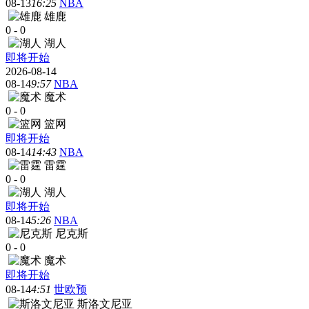
08-13
16:25
NBA
雄鹿
0
-
0
湖人
即将开始
2026-08-14
08-14
9:57
NBA
魔术
0
-
0
篮网
即将开始
08-14
14:43
NBA
雷霆
0
-
0
湖人
即将开始
08-14
5:26
NBA
尼克斯
0
-
0
魔术
即将开始
08-14
4:51
世欧预
斯洛文尼亚