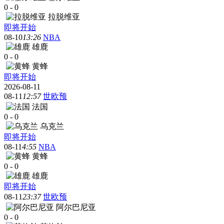
0
-
0
拉脱维亚
即将开始
08-10
13:26
NBA
雄鹿
0
-
0
黄蜂
即将开始
2026-08-11
08-11
12:57
世欧预
法国
0
-
0
乌克兰
即将开始
08-11
4:55
NBA
黄蜂
0
-
0
雄鹿
即将开始
08-11
23:37
世欧预
阿尔巴尼亚
0
-
0