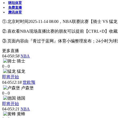
咪咕体育
免费直播
腾讯体育
①.北京时时间2025-11-14 08:00，NBA联赛比赛【骑士 V
②.喜欢看NBA现场直播比赛的朋友可以提前【CTRL+D
③.页面内容由『青过于蓝网』体育小编整理发布；24小时为
更多直播
04-05
0:58
NBA
骑士
0
-
0
猛龙
即将开始
04-05
12:18
世欧预
卢森堡
0
-
0
德国
即将开始
04-05
3:21
NBA
黄蜂