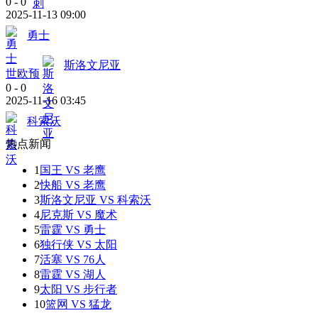
0
-
0
2025-11-13 09:00
勇士
斯洛文尼亚
世欧预
0
-
0
2025-11-16 03:45
科索沃
热点新闻
1
国王 VS 老鹰
2
快船 VS 老鹰
3
斯洛文尼亚 VS 科索沃
4
尼克斯 VS 魔术
5
雷霆 VS 勇士
6
独行侠 VS 太阳
7
活塞 VS 76人
8
雷霆 VS 湖人
9
太阳 VS 步行者
10
篮网 VS 猛龙