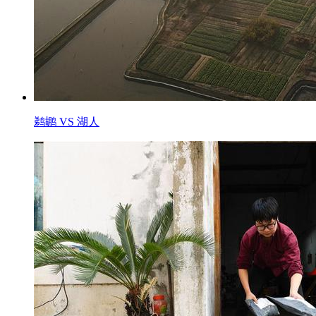
鹈鹕 VS 湖人