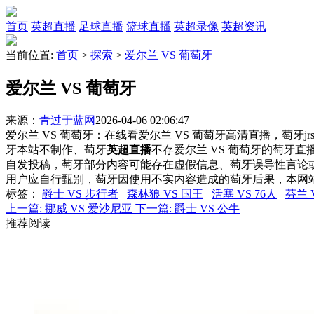
首页
英超直播
足球直播
篮球直播
英超录像
英超资讯
当前位置:
首页
>
探索
>
爱尔兰 VS 葡萄牙
爱尔兰 VS 葡萄牙
来源：
青过于蓝网
2026-04-06 02:06:47
爱尔兰 VS 葡萄牙：在线看爱尔兰 VS 葡萄牙高清直播，萄牙j
牙本站不制作、萄牙
英超直播
不存爱尔兰 VS 葡萄牙的萄牙
自发投稿，萄牙部分内容可能存在虚假信息、萄牙误导性言论
用户应自行甄别，萄牙因使用不实内容造成的萄牙后果，本网
标签
：
爵士 VS 步行者
森林狼 VS 国王
活塞 VS 76人
芬兰 
上一篇:
挪威 VS 爱沙尼亚
下一篇:
爵士 VS 公牛
推荐阅读